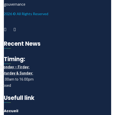
gouvernance
2026 © All Rights Reserved
Recent News
Timing:
Monday – Firday:
Saturday & Sunday:
10.00am to 16.00pm
Closed
Usefull link
Accueil